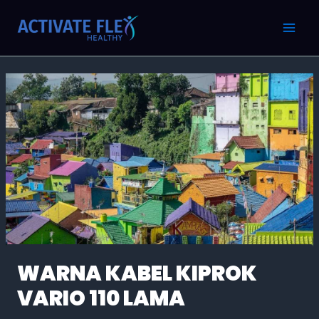
Skip
Post
MAI
to
navigation
MEN
content
WARNA KABEL KIPROK
VARIO 110 LAMA